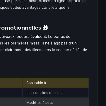
euse parmi les plateformes en ligne disponibles
atiques et des avantages concrets que la
romotionnelles 🎁
nouveaux joueurs évaluent. Le bonus de
 les premières mises. Il ne s'agit pas d'un
t clairement détaillées dans la section dédiée de
Applicable à
Jeux de slots et tables
Machines à sous