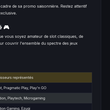
adre de sa promo saisonnière. Restez attentif
xclusive.
é 🎮
ue vous soyez amateur de slot classiques, de
ur couvrir l'ensemble du spectre des jeux
isseurs représentés
t, Pragmatic Play, Play'n GO
tion, Playtech, Microgaming
tion Gaming, Ezugi