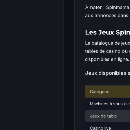
À noter : Spinmama 
aux annonces dans 
Les Jeux Spi
Le catalogue de jeux
tables de casino ou 
disponibles en ligne.
Jeux disponibles 
Catégorie
Machines à sous (sl
Jeux de table
Casino live