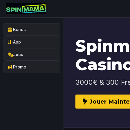
Bonus
Spin
App
Jeux
Casin
Promo
3000€ & 300 Fre
Jouer Maint