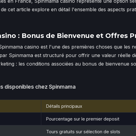
sés en France, Spinmama casino représente une option séri
e de cet article explore en détail l'ensemble des aspects pr
.
ino : Bonus de Bienvenue et Offres P
e Spinmama casino est l'une des premières choses que les 
r Spinmama est structuré pour offrir une valeur réelle dès
keting : les conditions associées au bonus de bienvenue son
us disponibles chez Spinmama
Détails principaux
e
Pourcentage sur le premier deposit
Tours gratuits sur sélection de slots